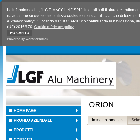
La informiamo che, “L.G.F. MACCHINE SRL”, in qualità di titolare del trattamen
navigazione su questo sito, utilizza cookie tecnici e analitici anche di terze pa
e Privacy policy”. Cliccando su "HO CAPITO" o continuando la navigazione, dich
(UE) 2016/679.
Cookie e Privacy policy
HO CAPITO
Powered by WebsitePolicies
ORION
HOME PAGE
Immagini prodotto
Sche
PROFILO AZIENDALE
PRODOTTI
CONTATTI